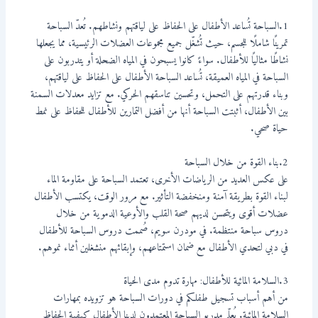
1.السباحة تُساعد الأطفال على الحفاظ على لياقتهم ونشاطهم. تُعدّ السباحة
تمرينًا شاملًا للجسم، حيث تُشغّل جميع مجموعات العضلات الرئيسية، مما يجعلها
نشاطًا مثاليًا للأطفال. سواءً كانوا يسبحون في المياه الضحلة أو يتدربون على
السباحة في المياه العميقة، تُساعد السباحة الأطفال على الحفاظ على لياقتهم،
وبناء قدرتهم على التحمل، وتحسين تناسقهم الحركي. مع تزايد معدلات السمنة
بين الأطفال، أثبتت السباحة أنها من أفضل التمارين للأطفال للحفاظ على نمط
حياة صحي.
2.بناء القوة من خلال السباحة
على عكس العديد من الرياضات الأخرى، تعتمد السباحة على مقاومة الماء
لبناء القوة بطريقة آمنة ومنخفضة التأثير. مع مرور الوقت، يكتسب الأطفال
عضلات أقوى ويتحسن لديهم صحة القلب والأوعية الدموية من خلال
دروس سباحة منتظمة. في مودرن سويم، صُممت دروس السباحة للأطفال
في دبي لتحدي الأطفال مع ضمان استمتاعهم، وإبقائهم منشغلين أثناء نموهم.
3.السلامة المائية للأطفال: مهارة تدوم مدى الحياة
من أهم أسباب تسجيل طفلكم في دورات السباحة هو تزويده بمهارات
السلامة المائية. يُعلّم مدربو السباحة المعتمدون لدينا الأطفال كيفية الحفاظ