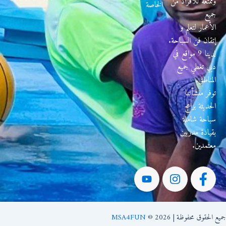
وممتعة للأفراد من
الخاصة
جميع
الأعمار لتعلم و
إتقان فن السباحة.
لدينا 9 مواقع في
دبي تغطي جميع
المناطق.
توفر منشأتنا
الحديثة برامج
سباحة شاملة
بقيادة مدربين
معتمدين.
الحقوق محفوظة | 2026 ©
MSA4FUN