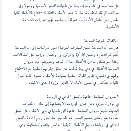
على سلامتهم في الماء وحوله، بدءًا من تقنيات الطفو الأساسية ووصولًا إلى
حركات الإنقاذ المتقدمة. هذا لا يمنح الأطفال الثقة للاستمتاع بالأنشطة المائية
فحسب، بل يُطمئن الآباء أيضًا بمعرفة أن طفلهم مُجهز بمهارات السلامة
الأساسية.
4.الفوائد المعرفية للسباحة
هل تعلم أن السباحة تُحسّن المهارات المعرفية؟ تشير الدراسات إلى أن السباحة
تُحفّز نمو الدماغ، وتُحسّن الذاكرة والتركيز، بل وتُحسّن مهارات حل المشكلات.
وهذا مهمٌّ بشكل خاص للأطفال خلال نموهم وتطورهم. تُوفّر دروس
السباحة للأطفال في دبي بيئةً تُمكّنهم من صقل مهاراتهم العقلية مع الاستمتاع
بوقتهم في المسبح. تتجاوز الفوائد العقلية للسباحة للأطفال حدود الماء، حيث
غالبًا ما تنعكس في تحسين الأداء الأكاديمي وزيادة مدى الانتباه.
5.دروس السباحة الجماعية والعمل الجماعي في الرياضة
في مودرن سويم، نؤمن بتعزيز المهارات الاجتماعية إلى جانب القدرات
البدنية. تشجع دروس السباحة الجماعية التي نقدمها في دبي الأطفال على العمل
معًا، ودعم وتحفيز بعضهم البعض مع تقدمهم. هذا يعزز روح الجماعة والعمل
الجماعي في الرياضة، ويعلم الأطفال كيفية التواصل والتعاون بفعالية، وهي