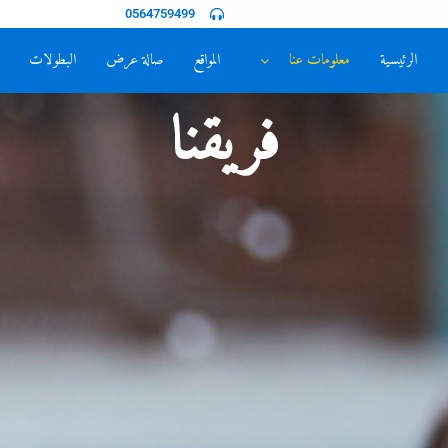
0564759499
الرئيسية
معلومات عنا
المواقع
صالة عرض
البطولات
فريقنا