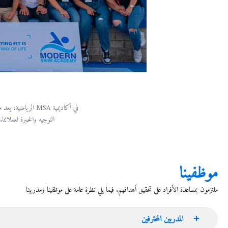
في أكاديمية MSA الرياضية، يعد موظفونا ومدربونا العمود الفقري لمنظمتنا، وهم ملتزمون بتقديم خدمة استثنائية،
التوجيه والخبرة لعملائنا.
موظفينا
ملتزمون بمساعدة الأفراد على تحقيق أهدافهم. فيما يلي نظرة عامة على موظفينا ومدربينا
المدربين المحترفين