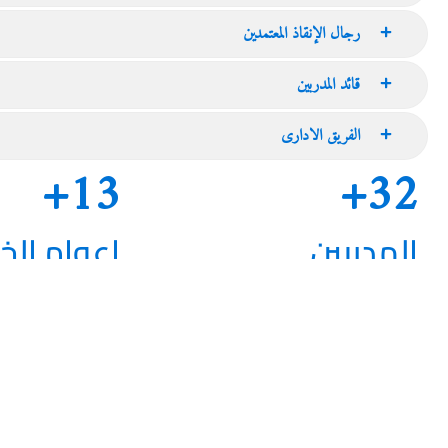
رجال الإنقاذ المعتمدين
قائد المدربين
الفريق الادارى
+
16
+
58
المدربين
اعوام الخب
مدربونا المتميزون معتمدون من دولة الإمارات
16 عاما من الخبر
العربية المتحدة ويتمتعون باحترافية عالية
الدولي، التخصص في 
منذ عام 2015
خ
ا