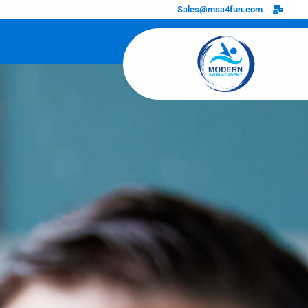
خطي
Sales@msa4fun.com
لى
لمحتوى